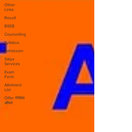
Other
Links
Result
BSEB
Counselling
Syllabus
Admission
Satya
Services
Exam
Form
Allotment
List
Offer स्पेशल
ऑफर