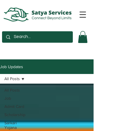
Job Updates
All Posts
All Posts
Job
Admit Card
Scholarship
Sarkari
Yojana