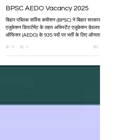
Dec 10, 2025
2 min read
BPSC AEDO Vacancy 2025
बिहार पब्लिक सर्विस कमीशन (BPSC) ने बिहार सरकार के
एजुकेशन डिपार्टमेंट के तहत असिस्टेंट एजुकेशन डेवलपमेंट
ऑफिसर (AEDO) के 935 पदों पर भर्ती के लिए ऑनलाइन
एप्लीकेशन मंगाए हैं। यह विज्ञापन नंबर 87/2025 है।
सभी योग्य और इच्छुक पुरुष और महिला उम्मीदवार
असिस्टेंट एजुकेशन डेवलपमेंट ऑफिसर (AEDO) भर्ती
परीक्षा 2025 के लिए 05 दिसंबर 2025 से लेकर
एप्लीकेशन की आखिरी तारीख 12 दिसंबर 2025 तक
BPSC की ऑफिशियल वेबसाइट bpsc.bihar.gov.in पर
ऑनलाइन अप्लाई कर सकते हैं।बिहार पब्लिक सर्विस
कमीशन (