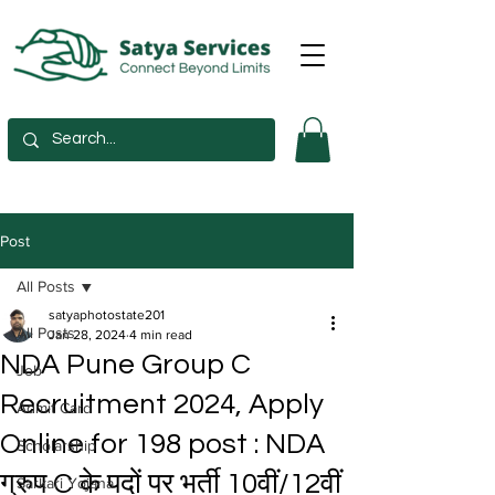
Post
All Posts
satyaphotostate201
All Posts
Jan 28, 2024
4 min read
NDA Pune Group C
Job
Recruitment 2024, Apply
Admit Card
Online for 198 post : NDA
Scholarship
ग्रुप C के पदों पर भर्ती 10वीं/12वीं
Sarkari Yojana