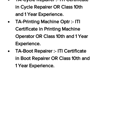
in Cycle Repairer OR Class 10th 
and 1 Year Experience.
TA-Printing Machine Optr :-
 ITI 
Certificate in Printing Machine 
Operator OR Class 10th and 1 Year 
Experience.
TA-Boot Repairer :-
 ITI Certificate 
in Boot Repairer OR Class 10th and 
1 Year Experience.
NDA Pune Group C Recruitment 
2024 : Age Limit
Minimum age limit :- 
18 years.
Maximum age limit ( 
LDC, 
Stenographer, Draughtsman & 
Civilian Motor Driver Post
) :- 
27 