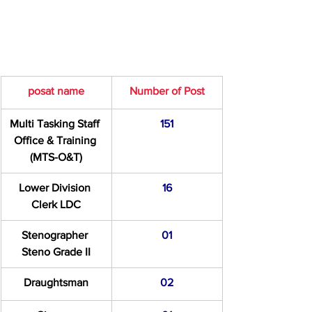
posat name
Number of Post
Multi Tasking Staff 
151
Office & Training 
(MTS-O&T)
Lower Division 
16
Clerk LDC
Stenographer 
01
Steno Grade II
Draughtsman
02