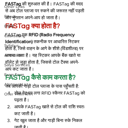
FASTag
 की शुरुआत की है। FASTag की मदद 
Other Links
से अब टोल प्लाजा पर रुकने की जरूरत नहीं पड़ती 
Result
और भुगतान अपने-आप हो जाता है।
FASTag क्या होता है?
BSEB
FASTag एक 
RFID (Radio Frequency 
Counselling
Identification)
 तकनीक पर आधारित स्टिकर 
Syllabus
होता है, जिसे वाहन के आगे के शीशे (विंडशील्ड) पर 
Admission
लगाया जाता है। यह स्टिकर आपके बैंक खाते या 
वॉलेट से जुड़ा होता है, जिससे टोल टैक्स अपने-
Satya Services
आप कट जाता है।
Exam Form
FASTag कैसे काम करता है?
Allotment List
जब आपकी गाड़ी टोल प्लाजा के पास पहुँचती है:
टोल गेट पर लगा RFID स्कैनर FASTag को 
Offer स्पेशल ऑफर
पढ़ता है।
आपके FASTag खाते से टोल की राशि स्वतः 
कट जाती है।
गेट खुल जाता है और गाड़ी बिना रुके निकल 
जाती है।