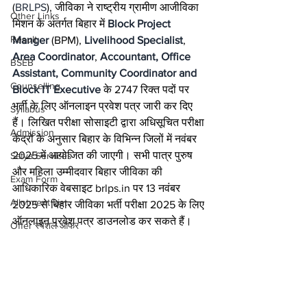
(
BRLPS
), जीविका ने राष्ट्रीय ग्रामीण आजीविका 
Other Links
मिशन के अंतर्गत बिहार में 
Block Project 
Result
Manger
 (BPM), 
Livelihood Specialist
, 
Area Coordinator
, 
Accountant, Office 
BSEB
Assistant, Community Coordinator and 
Counselling
Block IT Executive
 के 2747 रिक्त पदों पर 
भर्ती के लिए ऑनलाइन प्रवेश पत्र जारी कर दिए 
Syllabus
हैं। लिखित परीक्षा सोसाइटी द्वारा अधिसूचित परीक्षा 
Admission
केंद्रों के अनुसार बिहार के विभिन्न जिलों में नवंबर 
2025 में आयोजित की जाएगी। सभी पात्र पुरुष 
Satya Services
और महिला उम्मीदवार बिहार जीविका की 
Exam Form
आधिकारिक वेबसाइट brlps.in पर 13 नवंबर 
Allotment List
2025 से बिहार जीविका भर्ती परीक्षा 2025 के लिए 
ऑनलाइन प्रवेश पत्र डाउनलोड कर सकते हैं।
Offer स्पेशल ऑफर