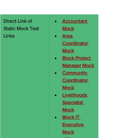
Direct Link of 
Accountant 
Static Mock Test 
Mock
Links
Area 
Coordinator 
Mock
Block Project 
Manager Mock
Community 
Coordinator 
Mock
Livelihoods 
Specialist 
Mock
Block IT 
Executive 
Mock