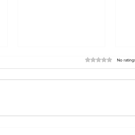
Rated 0 out of 5 stars
No rating
RRB Group D Admit Card
Biha
2026 Download Link
Dow