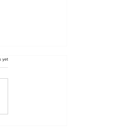
.
s yet
r BEd 4th Merit List 2026
nload