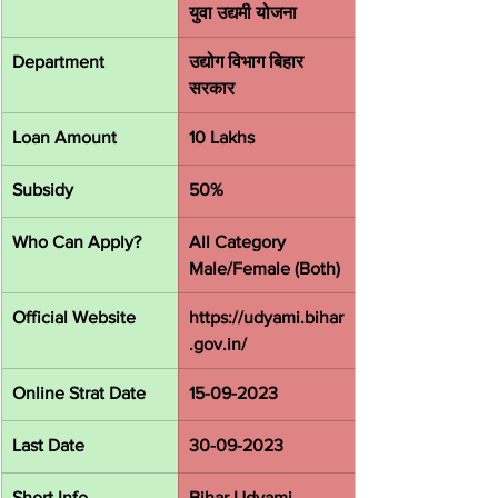
युवा उद्यमी योजना
Department
उद्योग विभाग बिहार 
सरकार
Loan Amount
10 Lakhs
Subsidy
50%
Who Can Apply?
All Category 
Male/Female (Both)
Official Website
https://udyami.bihar
.gov.in/
Online Strat Date
15-09-2023
Last Date
30-09-2023
Short Info..
Bihar Udyami 