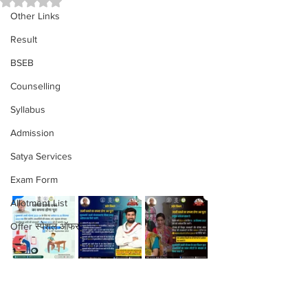
Other Links
Result
BSEB
Counselling
Syllabus
Admission
Satya Services
Exam Form
Allotment List
Offer स्पेशल ऑफर