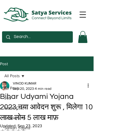
Post
All Posts
VINOD KUMAR
All Posts
Sep 20, 2023
4 min read
Bihar Udyami Yojana
Job
2023,नया आवेदन शुरू , मिलेगा 10
Admit Card
लाख लोन 5 लाख माफ़
Scholarship
Updated:
Sep 23, 2023
Sarkari Yojana
Rated NaN out of 5 stars.