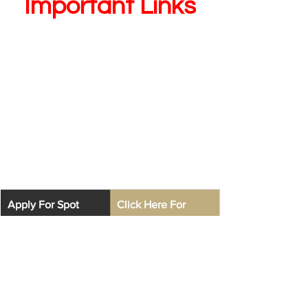
Important Links
Apply For Spot 
Click Here For 
Admission
Direct Link For 
Spot Admission
Click Here To 
Apply For Spot 
Admission